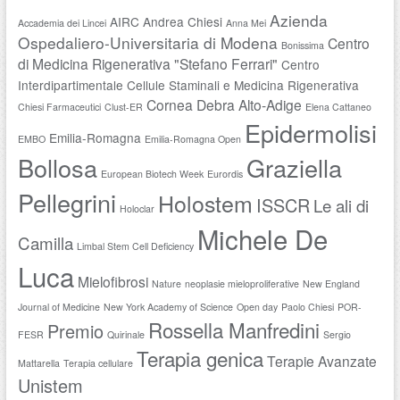
Azienda
AIRC
Andrea Chiesi
Accademia dei Lincei
Anna Mei
Ospedaliero-Universitaria di Modena
Centro
Bonissima
di Medicina Rigenerativa "Stefano Ferrari"
Centro
Interdipartimentale Cellule Staminali e Medicina Rigenerativa
Cornea
Debra Alto-Adige
Chiesi Farmaceutici
Clust-ER
Elena Cattaneo
Epidermolisi
Emilia-Romagna
EMBO
Emilia-Romagna Open
Bollosa
Graziella
European Biotech Week
Eurordis
Pellegrini
Holostem
ISSCR
Le ali di
Holoclar
Michele De
Camilla
Limbal Stem Cell Deficiency
Luca
Mielofibrosi
Nature
neoplasie mieloproliferative
New England
Journal of Medicine
New York Academy of Science
Open day
Paolo Chiesi
POR-
Rossella Manfredini
Premio
FESR
Quirinale
Sergio
Terapia genica
Terapie Avanzate
Mattarella
Terapia cellulare
Unistem