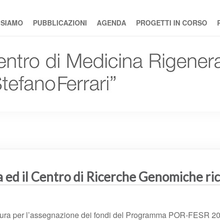
rativa
 SIAMO
PUBBLICAZIONI
AGENDA
PROGETTI IN CORSO
a ed il Centro di Ricerche Genomiche r
cedura per l’assegnazione dei fondi del Programma POR-FESR 20